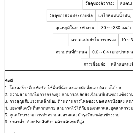
วัสดุของตัวกรอง
สแตนเ
วัสดุของส่วนประกอบซีล
แร่ใยหินทนน้ำมัน, 
อุณหภูมิในการทำงาน
-30 ~ +380 องศา
ความแม่นยำในการกรอง
10 ~ 
ความดันที่กำหนด
0.6 ~ 6.4 เมกะปาสคา
การเชื่อมต่อ
หน้าแปลนเชื
ข้อดี
1. โครงสร้างที่กะทัดรัด ใช้พื้นที่น้อยลงและติดตั้งและจัดวางได้ง่าย
2. ความสามารถในการกรองสูง สามารถขจัดสิ่งเจือปนที่เป็นของแข็งจำ
3. การสูญเสียแรงดันเล็กน้อย ต้านทานการไหลของของเหลวน้อยลง ลดก
4. แอพพลิเคชั่นที่หลากหลาย สามารถใช้ได้กับของเหลวและอุตสาหกรรม
5. ดูแลรักษาง่าย การทำความสะอาดและบำรุงรักษาค่อนข้างง่าย
6. ราคาต่ำ. ด้วยประสิทธิภาพด้านต้นทุนที่สูง