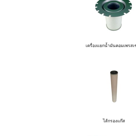
เครื่องแยกน้ำมันคอมเพรสเ
ไส้กรองแก๊ส