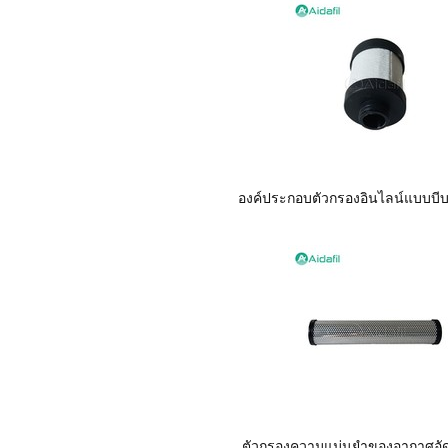
องค์ประกอบตัวกรองอินไลน์แบบบี
ตัวกรองความแม่นยำของอากาศอั