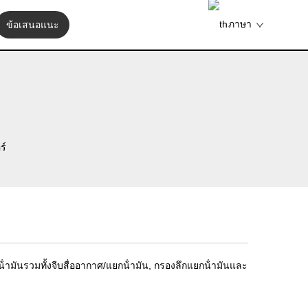
ภาษา
ข้อเสนอแนะ
ร์
มันรวมทั้งจีบสื่ออากาศ/แยกน้ํามัน, กรองลึกแยกน้ํามันและ