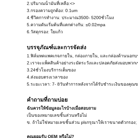
2.ปริมาณน้ํามันที่เหลือ:<>
3.กรองความถูกต้อง: 0.1um
4.ชีวิตการทํางาน: ประมาณ3500- 5200ชั่วโมง
5.ความดันเริ่มต้นที่แตกต่างกัน: ≤0.02mpa
6.วัสดุกรอง: ใยแก้ว
บรรจุภัณฑ์และการจัดส่ง
1.ฟิล์มหดแพคเกจภายใน, กล่องภายใน, และกล่องด้านนอกบ
2.เราจะแพ็คสินค้าอย่างระมัดระวังและปลอดภัยส่งมอบพวกเ
3.24ชั่วโมงบริการเต็มของ
4.ส่งมอบตรงเวลาของ
5.ระยะเวลา: 7- 8วันทําการหลังจากได้รับชําระเงินของคุณ
คำถามที่ถามบ่อย
ฉันควรให้ข้อมูลอะไรบ้างเมื่อสอบถาม
เป็นของหมายเลขชิ้นส่วนหรือไม่
ข. ถ้าไม่ใช่หมายเลขชิ้นส่วน plsกรุณาให้เราขนาดตัวกรอง; ภา
คุณยอมรับ OEM หรือไม่?