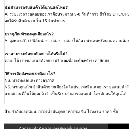
ฉันสามารถรับสินค้าได้นานแค่ไหน?
A: ระยะเวลารอคอยของเราคือประมาณ 5-8 วันทำการ ถ้าโดย DHL/UPS/
จะได้รับสินค้าภายใน 15 วันทำการ
บรรจุภัณฑ์ของคุณคืออะไร?
A: ถุงพลาสติก / ฟิล์มฟอง - กล่อง - กล่องไม้อัด / พาเลทหรือตามความต
เราสามารถจัดหาตัวอย่างได้หรือไม่?
ตอบ: ได้ เราขอเสนอตัวอย่างฟรี แต่ผู้ซื้อจะต้องชำระค่าจัดส่ง
วิธีการจัดส่งของเราคืออะไร?
NS. ทางทะเลและทางอากาศ
NS. หากคุณนำเข้าสินค้าจากเมืองอื่นในประเทศจีนเสมอ เราขอแนะนำให้ค
จากสถานที่อื่นให้คุณ ถ้าจำเป็น&เราสามารถแนะนำใครสักคนให้คุณได้
ป้ายกำกับยอดนิยม: กรองน้ำมันอุตสาหกรรม จีน โรงงาน ราคา ซื้อ
←
ตัวกรองน้ำมันคอมเพรสเซอร์แบบสกรู