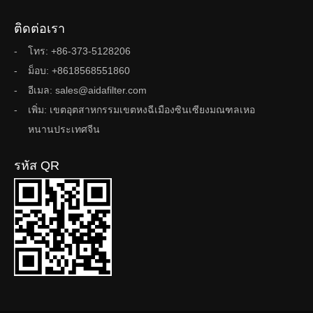
ติดต่อเรา
โทร: +86-373-5128206
ม็อบ: +8618568551860
อีเมล: sales@aidafilter.com
เพิ่ม: เขตอุตสาหกรรมเขตหงฉีเมืองซินเซียงมณฑลเหอ
หนานประเทศจีน
รหัส QR