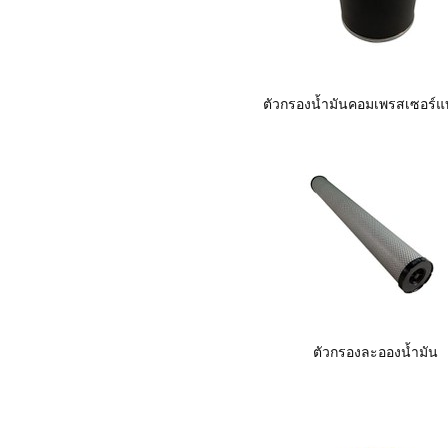
ตัวกรองน้ำมันคอมเพรสเซอร์แ
ตัวกรองละอองน้ำมัน